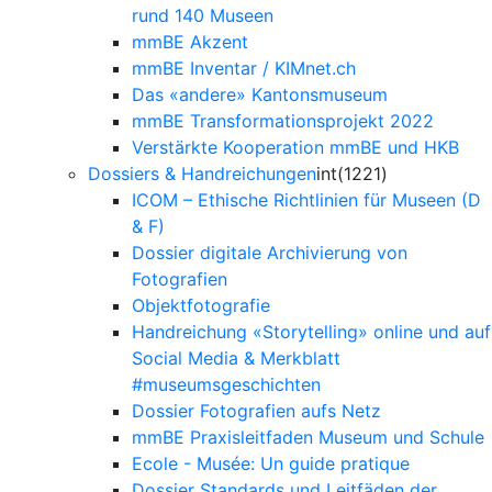
rund 140 Museen
mmBE Akzent
mmBE Inventar / KIMnet.ch
Das «andere» Kantonsmuseum
mmBE Transformationsprojekt 2022
Verstärkte Kooperation mmBE und HKB
Dossiers & Handreichungen
int(1221)
ICOM – Ethische Richtlinien für Museen (D
& F)
Dossier digitale Archivierung von
Fotografien
Objektfotografie
Handreichung «Storytelling» online und auf
Social Media & Merkblatt
#museumsgeschichten
Dossier Fotografien aufs Netz
mmBE Praxisleitfaden Museum und Schule
Ecole - Musée: Un guide pratique
Dossier Standards und Leitfäden der