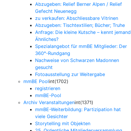
Abzugeben: Relief Berner Alpen / Relief
Gefecht Neuenegg
zu verkaufen: Abschliessbare Vitrinen
Abzugeben: Tischtextilien; Bücher; Truhe
Anfrage: Die kleine Kutsche – kennt jemand
Ähnliches?
Spezialangebot für mmBE Mitglieder: Der
360°-Rundgang
Nachweise von Schwarzen Madonnen
gesucht
Fotoausstellung zur Weitergabe
mmBE Pool
int(1702)
registrieren
mmBE-Pool
Archiv Veranstaltungen
int(1371)
mmBE-Weiterbildung: Partizipation hat
viele Gesichter
Storytelling mit Objekten
25. Ordentliche Mitgliederversammlung