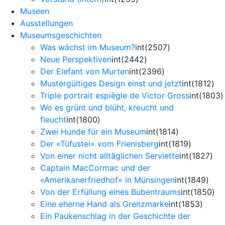
Museen
Ausstellungen
Museumsgeschichten
Was wächst im Museum?
int(2507)
Neue Perspektiven
int(2442)
Der Elefant von Murten
int(2396)
Mustergültiges Design einst und jetzt
int(1812)
Triple portrait espiègle de Victor Gross
int(1803)
Wo es grünt und blüht, kreucht und
fleucht
int(1800)
Zwei Hunde für ein Museum
int(1814)
Der «Tüfustei» vom Frienisberg
int(1819)
Von einer nicht alltäglichen Serviette
int(1827)
Captain MacCormac und der
«Amerikanerfriedhof» in Münsingen
int(1849)
Von der Erfüllung eines Bubentraums
int(1850)
Eine eherne Hand als Grenzmarke
int(1853)
Ein Paukenschlag in der Geschichte der