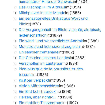
humanitären Hilfe der Schweiz
int(1804)
Das «Tschöpli» im Althuus
int(1854)
Milchpulver in aller Munde
int(1855)
Ein sensationelles Unikat aus Wort und
Bild
int(1878)
Die Vergangenheit im Blick: visionär, akribisch,
leidenschaftlich
int(1879)
Ein wind- und wasserdichter Anorak
int(1880)
Monströs und liebreizend zugleich
int(1881)
Un sanglier centenaire
int(1882)
Die Gesteine unseres Landes
int(1883)
Verschollen im Lauteraar
int(1884)
Bien plus que de la poussière et des
tessons
int(1885)
Kostbar verpackt
int(1895)
Vision Märchenschloss
int(1896)
Ein Bild kehrt zurück
int(1898)
Heizen, aber richtig…
int(1904)
Ein mobiles Testzentrum
int(1907)