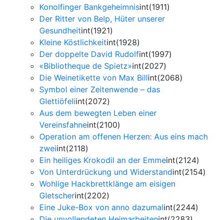
Konolfinger Bankgeheimnis
int(1911)
Der Ritter von Belp, Hüter unserer
Gesundheit
int(1921)
Kleine Köstlichkeit
int(1928)
Der doppelte David Rudolf
int(1997)
«Bibliotheque de Spietz»
int(2027)
Die Weinetikette von Max Bill
int(2068)
Symbol einer Zeitenwende – das
Glettiöfeli
int(2072)
Aus dem bewegten Leben einer
Vereinsfahne
int(2100)
Operation am offenen Herzen: Aus eins mach
zwei
int(2118)
Ein heiliges Krokodil an der Emme
int(2124)
Von Unterdrückung und Widerstand
int(2154)
Wohlige Hackbrettklänge am eisigen
Gletscher
int(2202)
Eine Juke-Box von anno dazumal
int(2244)
Die unvollendeten Heimarbeiten
int(2283)