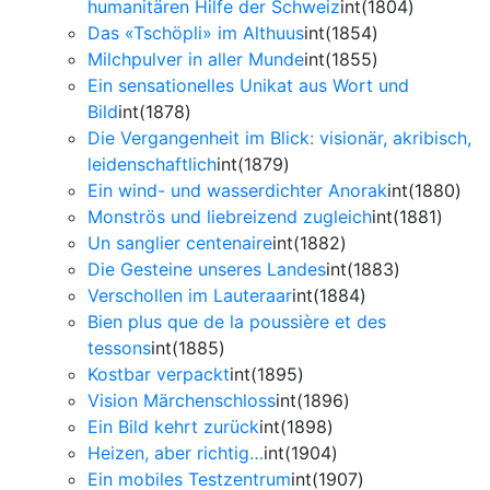
humanitären Hilfe der Schweiz
int(1804)
Das «Tschöpli» im Althuus
int(1854)
Milchpulver in aller Munde
int(1855)
Ein sensationelles Unikat aus Wort und
Bild
int(1878)
Die Vergangenheit im Blick: visionär, akribisch,
leidenschaftlich
int(1879)
Ein wind- und wasserdichter Anorak
int(1880)
Monströs und liebreizend zugleich
int(1881)
Un sanglier centenaire
int(1882)
Die Gesteine unseres Landes
int(1883)
Verschollen im Lauteraar
int(1884)
Bien plus que de la poussière et des
tessons
int(1885)
Kostbar verpackt
int(1895)
Vision Märchenschloss
int(1896)
Ein Bild kehrt zurück
int(1898)
Heizen, aber richtig…
int(1904)
Ein mobiles Testzentrum
int(1907)