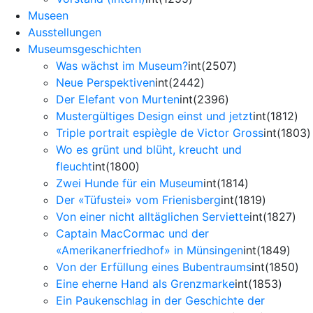
Museen
Ausstellungen
Museumsgeschichten
Was wächst im Museum?
int(2507)
Neue Perspektiven
int(2442)
Der Elefant von Murten
int(2396)
Mustergültiges Design einst und jetzt
int(1812)
Triple portrait espiègle de Victor Gross
int(1803)
Wo es grünt und blüht, kreucht und
fleucht
int(1800)
Zwei Hunde für ein Museum
int(1814)
Der «Tüfustei» vom Frienisberg
int(1819)
Von einer nicht alltäglichen Serviette
int(1827)
Captain MacCormac und der
«Amerikanerfriedhof» in Münsingen
int(1849)
Von der Erfüllung eines Bubentraums
int(1850)
Eine eherne Hand als Grenzmarke
int(1853)
Ein Paukenschlag in der Geschichte der