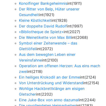
Konolfinger Bankgeheimnis
int(1911)
Der Ritter von Belp, Hüter unserer
Gesundheit
int(1921)
Kleine Köstlichkeit
int(1928)
Der doppelte David Rudolf
int(1997)
«Bibliotheque de Spietz»
int(2027)
Die Weinetikette von Max Bill
int(2068)
Symbol einer Zeitenwende – das
Glettiöfeli
int(2072)
Aus dem bewegten Leben einer
Vereinsfahne
int(2100)
Operation am offenen Herzen: Aus eins mach
zwei
int(2118)
Ein heiliges Krokodil an der Emme
int(2124)
Von Unterdrückung und Widerstand
int(2154)
Wohlige Hackbrettklänge am eisigen
Gletscher
int(2202)
Eine Juke-Box von anno dazumal
int(2244)
Die unvollendeten Heimarbeiten
int(2283)