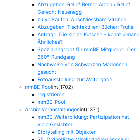
Abzugeben: Relief Berner Alpen / Relief
Gefecht Neuenegg
zu verkaufen: Abschliessbare Vitrinen
Abzugeben: Tischtextilien; Bücher; Truhe
Anfrage: Die kleine Kutsche – kennt jemand
Ähnliches?
Spezialangebot für mmBE Mitglieder: Der
360°-Rundgang
Nachweise von Schwarzen Madonnen
gesucht
Fotoausstellung zur Weitergabe
mmBE Pool
int(1702)
registrieren
mmBE-Pool
Archiv Veranstaltungen
int(1371)
mmBE-Weiterbildung: Partizipation hat
viele Gesichter
Storytelling mit Objekten
25. Ordentliche Mitgliederversammlung