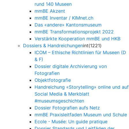
rund 140 Museen
mmBE Akzent
mmBE Inventar / KIMnet.ch
Das «andere» Kantonsmuseum
mmBE Transformationsprojekt 2022
Verstärkte Kooperation mmBE und HKB
Dossiers & Handreichungen
int(1221)
ICOM – Ethische Richtlinien für Museen (D
& F)
Dossier digitale Archivierung von
Fotografien
Objektfotografie
Handreichung «Storytelling» online und auf
Social Media & Merkblatt
#museumsgeschichten
Dossier Fotografien aufs Netz
mmBE Praxisleitfaden Museum und Schule
Ecole - Musée: Un guide pratique
Dossier Standards und Leitfäden der