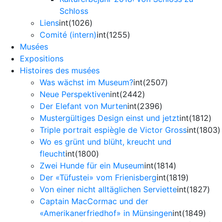
Schloss
Liens
int(1026)
Comité (intern)
int(1255)
Musées
Expositions
Histoires des musées
Was wächst im Museum?
int(2507)
Neue Perspektiven
int(2442)
Der Elefant von Murten
int(2396)
Mustergültiges Design einst und jetzt
int(1812)
Triple portrait espiègle de Victor Gross
int(1803)
Wo es grünt und blüht, kreucht und
fleucht
int(1800)
Zwei Hunde für ein Museum
int(1814)
Der «Tüfustei» vom Frienisberg
int(1819)
Von einer nicht alltäglichen Serviette
int(1827)
Captain MacCormac und der
«Amerikanerfriedhof» in Münsingen
int(1849)