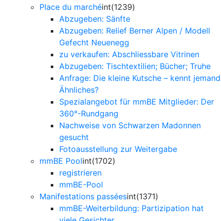
Place du marché
int(1239)
Abzugeben: Sänfte
Abzugeben: Relief Berner Alpen / Modell
Gefecht Neuenegg
zu verkaufen: Abschliessbare Vitrinen
Abzugeben: Tischtextilien; Bücher; Truhe
Anfrage: Die kleine Kutsche – kennt jemand
Ähnliches?
Spezialangebot für mmBE Mitglieder: Der
360°-Rundgang
Nachweise von Schwarzen Madonnen
gesucht
Fotoausstellung zur Weitergabe
mmBE Pool
int(1702)
registrieren
mmBE-Pool
Manifestations passées
int(1371)
mmBE-Weiterbildung: Partizipation hat
viele Gesichter