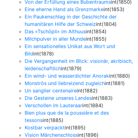
Von der Erfüllung eines Bubentraums
int(1850)
Eine eherne Hand als Grenzmarke
int(1853)
Ein Paukenschlag in der Geschichte der
humanitären Hilfe der Schweiz
int(1804)
Das «Tschöpli» im Althuus
int(1854)
Milchpulver in aller Munde
int(1855)
Ein sensationelles Unikat aus Wort und
Bild
int(1878)
Die Vergangenheit im Blick: visionär, akribisch,
leidenschaftlich
int(1879)
Ein wind- und wasserdichter Anorak
int(1880)
Monströs und liebreizend zugleich
int(1881)
Un sanglier centenaire
int(1882)
Die Gesteine unseres Landes
int(1883)
Verschollen im Lauteraar
int(1884)
Bien plus que de la poussière et des
tessons
int(1885)
Kostbar verpackt
int(1895)
Vision Märchenschloss
int(1896)