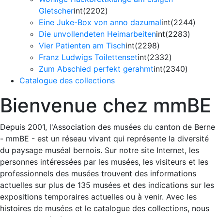
Gletscher
int(2202)
Eine Juke-Box von anno dazumal
int(2244)
Die unvollendeten Heimarbeiten
int(2283)
Vier Patienten am Tisch
int(2298)
Franz Ludwigs Toilettenset
int(2332)
Zum Abschied perfekt gerahmt
int(2340)
Catalogue des collections
Bienvenue chez mmBE
Depuis 2001, l'Association des musées du canton de Berne
- mmBE - est un réseau vivant qui représente la diversité
du paysage muséal bernois. Sur notre site Internet, les
personnes intéressées par les musées, les visiteurs et les
professionnels des musées trouvent des informations
actuelles sur plus de 135 musées et des indications sur les
expositions temporaires actuelles ou à venir. Avec les
histoires de musées et le catalogue des collections, nous