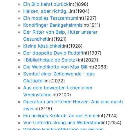
Ein Bild kehrt zurück
int(1898)
Heizen, aber richtig…
int(1904)
Ein mobiles Testzentrum
int(1907)
Konolfinger Bankgeheimnis
int(1911)
Der Ritter von Belp, Hüter unserer
Gesundheit
int(1921)
Kleine Köstlichkeit
int(1928)
Der doppelte David Rudolf
int(1997)
«Bibliotheque de Spietz»
int(2027)
Die Weinetikette von Max Bill
int(2068)
Symbol einer Zeitenwende – das
Glettiöfeli
int(2072)
Aus dem bewegten Leben einer
Vereinsfahne
int(2100)
Operation am offenen Herzen: Aus eins mach
zwei
int(2118)
Ein heiliges Krokodil an der Emme
int(2124)
Von Unterdrückung und Widerstand
int(2154)
Wohlige Hackbrettklänge am eisigen