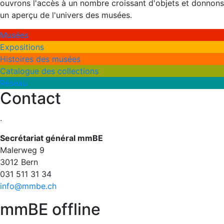
ouvrons l'accès à un nombre croissant d'objets et donnons
un aperçu de l'univers des musées.
Musées
Expositions
Histoires des musées
Catalogue des collections
Réseau
Contact
.
Secrétariat général mmBE
Malerweg 9
3012 Bern
031 511 31 34​​​​​​​
info@mmbe.ch
mmBE offline