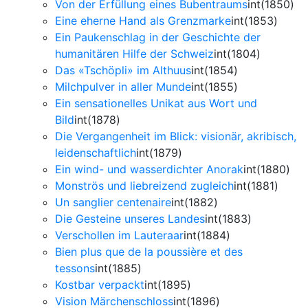
Von der Erfüllung eines Bubentraums
int(1850)
Eine eherne Hand als Grenzmarke
int(1853)
Ein Paukenschlag in der Geschichte der
humanitären Hilfe der Schweiz
int(1804)
Das «Tschöpli» im Althuus
int(1854)
Milchpulver in aller Munde
int(1855)
Ein sensationelles Unikat aus Wort und
Bild
int(1878)
Die Vergangenheit im Blick: visionär, akribisch,
leidenschaftlich
int(1879)
Ein wind- und wasserdichter Anorak
int(1880)
Monströs und liebreizend zugleich
int(1881)
Un sanglier centenaire
int(1882)
Die Gesteine unseres Landes
int(1883)
Verschollen im Lauteraar
int(1884)
Bien plus que de la poussière et des
tessons
int(1885)
Kostbar verpackt
int(1895)
Vision Märchenschloss
int(1896)