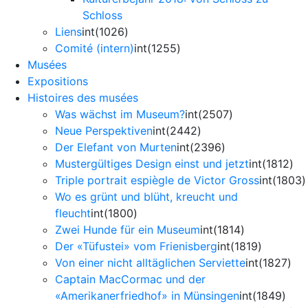
Schloss
Liens
int(1026)
Comité (intern)
int(1255)
Musées
Expositions
Histoires des musées
Was wächst im Museum?
int(2507)
Neue Perspektiven
int(2442)
Der Elefant von Murten
int(2396)
Mustergültiges Design einst und jetzt
int(1812)
Triple portrait espiègle de Victor Gross
int(1803)
Wo es grünt und blüht, kreucht und
fleucht
int(1800)
Zwei Hunde für ein Museum
int(1814)
Der «Tüfustei» vom Frienisberg
int(1819)
Von einer nicht alltäglichen Serviette
int(1827)
Captain MacCormac und der
«Amerikanerfriedhof» in Münsingen
int(1849)