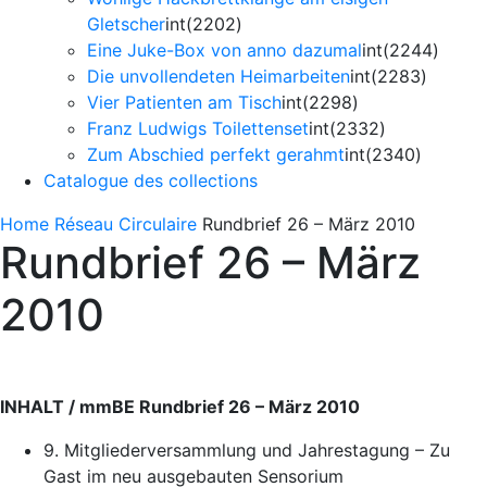
Gletscher
int(2202)
Eine Juke-Box von anno dazumal
int(2244)
Die unvollendeten Heimarbeiten
int(2283)
Vier Patienten am Tisch
int(2298)
Franz Ludwigs Toilettenset
int(2332)
Zum Abschied perfekt gerahmt
int(2340)
Catalogue des collections
Home
Réseau
Circulaire
Rundbrief 26 – März 2010
Rundbrief 26 – März
2010
INHALT / mmBE Rundbrief 26 – März 2010
9. Mitgliederversammlung und Jahrestagung – Zu
Gast im neu ausgebauten Sensorium