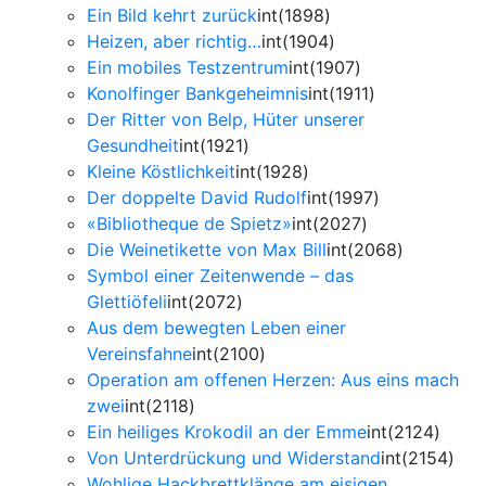
Ein Bild kehrt zurück
int(1898)
Heizen, aber richtig…
int(1904)
Ein mobiles Testzentrum
int(1907)
Konolfinger Bankgeheimnis
int(1911)
Der Ritter von Belp, Hüter unserer
Gesundheit
int(1921)
Kleine Köstlichkeit
int(1928)
Der doppelte David Rudolf
int(1997)
«Bibliotheque de Spietz»
int(2027)
Die Weinetikette von Max Bill
int(2068)
Symbol einer Zeitenwende – das
Glettiöfeli
int(2072)
Aus dem bewegten Leben einer
Vereinsfahne
int(2100)
Operation am offenen Herzen: Aus eins mach
zwei
int(2118)
Ein heiliges Krokodil an der Emme
int(2124)
Von Unterdrückung und Widerstand
int(2154)
Wohlige Hackbrettklänge am eisigen