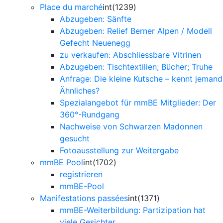
Place du marché
int(1239)
Abzugeben: Sänfte
Abzugeben: Relief Berner Alpen / Modell
Gefecht Neuenegg
zu verkaufen: Abschliessbare Vitrinen
Abzugeben: Tischtextilien; Bücher; Truhe
Anfrage: Die kleine Kutsche – kennt jemand
Ähnliches?
Spezialangebot für mmBE Mitglieder: Der
360°-Rundgang
Nachweise von Schwarzen Madonnen
gesucht
Fotoausstellung zur Weitergabe
mmBE Pool
int(1702)
registrieren
mmBE-Pool
Manifestations passées
int(1371)
mmBE-Weiterbildung: Partizipation hat
viele Gesichter