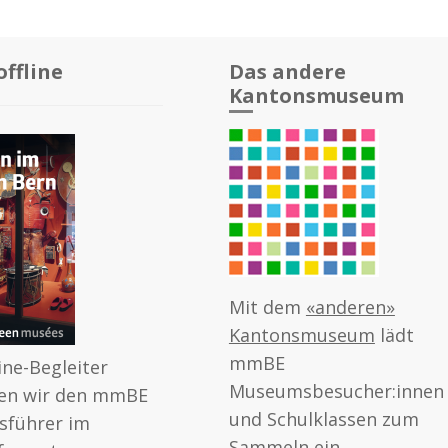
ffline
Das andere
Kantonsmuseum
Mit dem
«anderen»
Kantonsmuseum
lädt
mmBE
Line-Begleiter
Museumsbesucher:innen
en wir den mmBE
und Schulklassen zum
führer im
Sammeln ein.