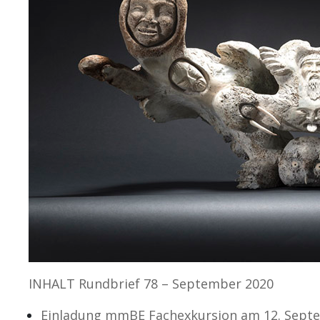
INHALT Rundbrief 78 – September 2020
Einladung mmBE Fachexkursion am 12. Sept