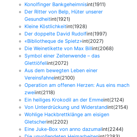
Konolfinger Bankgeheimnis
int(1911)
Der Ritter von Belp, Hüter unserer
Gesundheit
int(1921)
Kleine Köstlichkeit
int(1928)
Der doppelte David Rudolf
int(1997)
«Bibliotheque de Spietz»
int(2027)
Die Weinetikette von Max Bill
int(2068)
Symbol einer Zeitenwende – das
Glettiöfeli
int(2072)
Aus dem bewegten Leben einer
Vereinsfahne
int(2100)
Operation am offenen Herzen: Aus eins mach
zwei
int(2118)
Ein heiliges Krokodil an der Emme
int(2124)
Von Unterdrückung und Widerstand
int(2154)
Wohlige Hackbrettklänge am eisigen
Gletscher
int(2202)
Eine Juke-Box von anno dazumal
int(2244)
Die unvollendeten Heimarbeiten
int(2283)