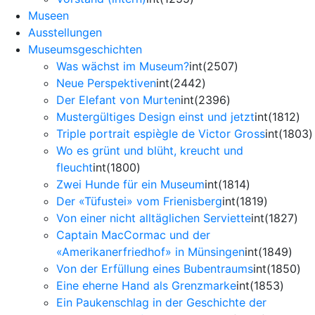
Museen
Ausstellungen
Museumsgeschichten
Was wächst im Museum?
int(2507)
Neue Perspektiven
int(2442)
Der Elefant von Murten
int(2396)
Mustergültiges Design einst und jetzt
int(1812)
Triple portrait espiègle de Victor Gross
int(1803)
Wo es grünt und blüht, kreucht und
fleucht
int(1800)
Zwei Hunde für ein Museum
int(1814)
Der «Tüfustei» vom Frienisberg
int(1819)
Von einer nicht alltäglichen Serviette
int(1827)
Captain MacCormac und der
«Amerikanerfriedhof» in Münsingen
int(1849)
Von der Erfüllung eines Bubentraums
int(1850)
Eine eherne Hand als Grenzmarke
int(1853)
Ein Paukenschlag in der Geschichte der