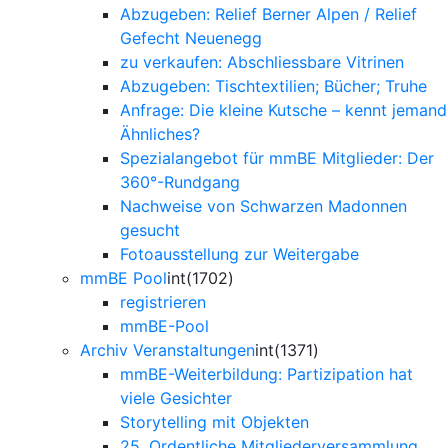
Abzugeben: Relief Berner Alpen / Relief
Gefecht Neuenegg
zu verkaufen: Abschliessbare Vitrinen
Abzugeben: Tischtextilien; Bücher; Truhe
Anfrage: Die kleine Kutsche – kennt jemand
Ähnliches?
Spezialangebot für mmBE Mitglieder: Der
360°-Rundgang
Nachweise von Schwarzen Madonnen
gesucht
Fotoausstellung zur Weitergabe
mmBE Pool
int(1702)
registrieren
mmBE-Pool
Archiv Veranstaltungen
int(1371)
mmBE-Weiterbildung: Partizipation hat
viele Gesichter
Storytelling mit Objekten
25. Ordentliche Mitgliederversammlung