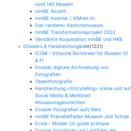
rund 140 Museen
mmBE Akzent
mmBE Inventar / KIMnet.ch
Das «andere» Kantonsmuseum
mmBE Transformationsprojekt 2022
Verstärkte Kooperation mmBE und HKB
Dossiers & Handreichungen
int(1221)
ICOM – Ethische Richtlinien für Museen (D
& F)
Dossier digitale Archivierung von
Fotografien
Objektfotografie
Handreichung «Storytelling» online und auf
Social Media & Merkblatt
#museumsgeschichten
Dossier Fotografien aufs Netz
mmBE Praxisleitfaden Museum und Schule
Ecole - Musée: Un guide pratique
Dossier Standards und Leitfäden der