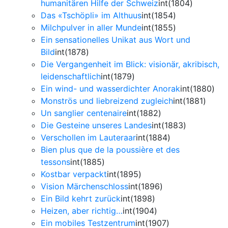
humanitären Hilfe der Schweiz
int(1804)
Das «Tschöpli» im Althuus
int(1854)
Milchpulver in aller Munde
int(1855)
Ein sensationelles Unikat aus Wort und
Bild
int(1878)
Die Vergangenheit im Blick: visionär, akribisch,
leidenschaftlich
int(1879)
Ein wind- und wasserdichter Anorak
int(1880)
Monströs und liebreizend zugleich
int(1881)
Un sanglier centenaire
int(1882)
Die Gesteine unseres Landes
int(1883)
Verschollen im Lauteraar
int(1884)
Bien plus que de la poussière et des
tessons
int(1885)
Kostbar verpackt
int(1895)
Vision Märchenschloss
int(1896)
Ein Bild kehrt zurück
int(1898)
Heizen, aber richtig…
int(1904)
Ein mobiles Testzentrum
int(1907)